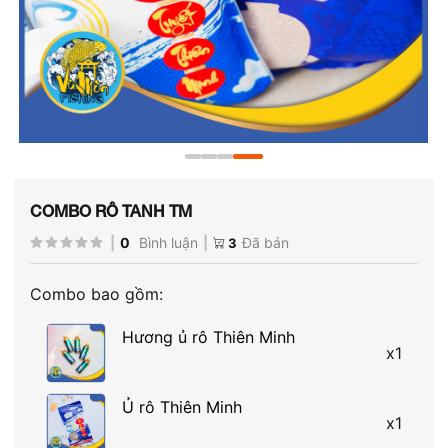
COMBO RÔ TANH TM
|
0
Bình luận
|
Đã bán
3
Combo bao gồm:
Hương ủ rô Thiên Minh
x
1
Ủ rô Thiên Minh
x
1