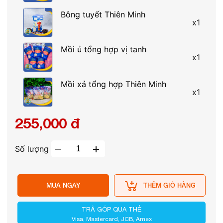
Bông tuyết Thiên Minh
x
1
Mồi ủ tổng hợp vị tanh
x
1
Mồi xả tổng hợp Thiên Minh
x
1
255,000 đ
Số lượng
MUA NGAY
THÊM GIỎ HÀNG
TRẢ GÓP QUA THẺ
Visa, Mastercard, JCB, Amex