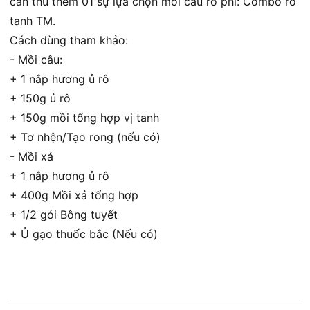
cần thủ thêm 01 sự lựa chọn mồi câu rô phi: Combo rô
tanh TM.
Cách dùng tham khảo:
- Mồi câu:
+ 1 nắp hương ủ rô
+ 150g ủ rô
+ 150g mồi tổng hợp vị tanh
+ Tơ nhện/Tạo rong (nếu có)
- Mồi xả
+ 1 nắp hương ủ rô
+ 400g Mồi xả tổng hợp
+ 1/2 gói Bông tuyết
+ Ủ gạo thuốc bắc (Nếu có)